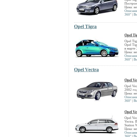
Построе
Цена: н
Описан
360°
|
В
Opel Tigra
Opel Ti
Opel Ti
Opel Ti
в марте 
Цена: н
Описан
360°
|
В
Opel Vectra
Opel Ve
Opel Vec
2002 го
Цена: н
Описан
360°
|
В
Opel Ve
Opel Vec
Vectra. 
Station 
Цена: н
Описан
360°
|
В