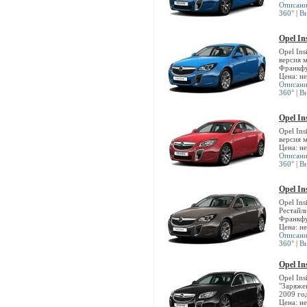
Описан
360°
|
В
Opel In
Opel In
версия 
Франкфу
Цена: н
Описан
360°
|
В
Opel In
Opel In
версия 
Цена: н
Описан
360°
|
В
Opel In
Opel In
Рестайли
Франкфу
Цена: н
Описан
360°
|
В
Opel In
Opel In
"Заряже
2009 год
Цена: н