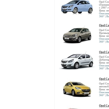
Opel Cor
(Герман
с 2007 г
Цена: н
Описан
360°
|
В
Opel Co
Opel Co
Премьер
Цена: н
Описан
360°
|
В
Opel Co
Opel Cor
Дебютир
Цена: н
Описан
360°
|
В
Opel Co
Opel Cor
автомоб
Цена: н
Описан
360°
|
В
Opel Co