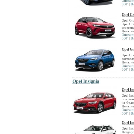
Описан
360°
|
В
Opel G
Opel Gr
Opel Gra
вересень
Цена: н
Описан
360°
|
В
Opel G
Opel Gr
состоял
Цена: н
Описан
360°
|
В
Opel Insignia
Opel In
Opel Ins
поколен
на Фран
Цена: н
Описан
360°
|
В
Opel In
Opel Ins
Внедоро