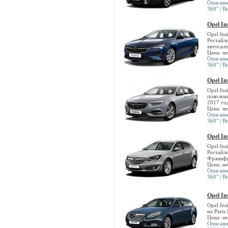
Описан
360°
|
В
Opel In
Opel Ins
Рестайл
автосало
Цена: н
Описан
360°
|
В
Opel In
Opel Ins
поколени
2017 го
Цена: н
Описан
360°
|
В
Opel In
Opel Ins
Рестайли
Франкфу
Цена: н
Описан
360°
|
В
Opel In
Opel Ins
на Pari
Цена: н
Описан