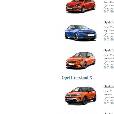
Рестайл
Цена: н
Описан
360°
|
В
Opel Co
Opel Co
версії ш
Цена: н
Описан
360°
|
В
Opel Co
Opel Cor
модели 
Цена: н
Описан
360°
|
В
Opel Crossland X
Opel Cr
Opel Cr
модели.
Цена: н
Описан
360°
|
В