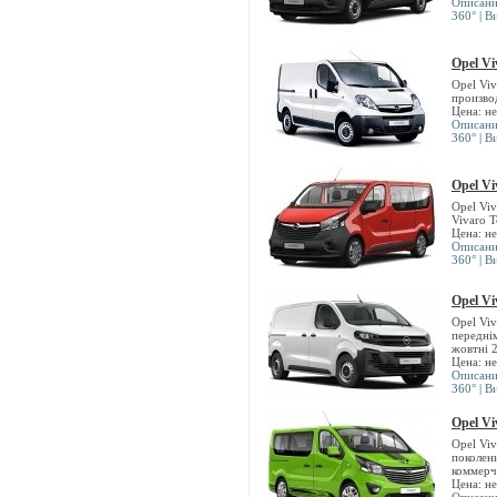
Описан
360°
|
В
Opel Vi
Opel Vi
произво
Цена: н
Описан
360°
|
В
Opel V
Opel Vi
Vivaro 
Цена: н
Описан
360°
|
В
Opel Vi
Opel Vi
передні
жовтні 
Цена: н
Описан
360°
|
В
Opel Vi
Opel Vi
поколен
коммерч
Цена: н