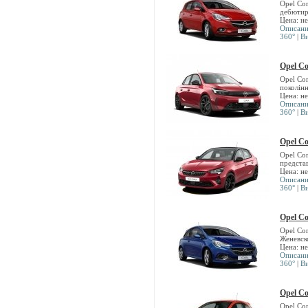
Opel Co
дебютир
Цена: н
Описан
360°
|
В
Opel Co
Opel Co
поколінн
Цена: н
Описан
360°
|
В
Opel Co
Opel Co
предста
Цена: н
Описан
360°
|
В
Opel C
Opel Co
Женевск
Цена: н
Описан
360°
|
В
Opel C
Opel Co