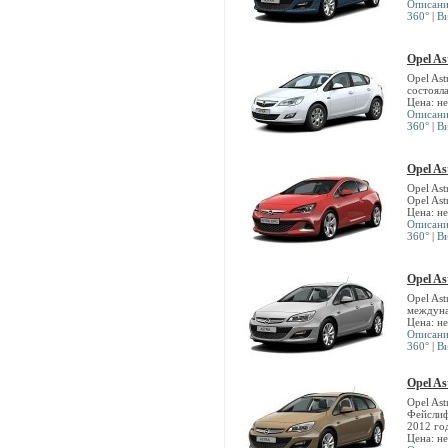
Описан
360°
|
В
Opel As
Opel As
состоял
Цена: н
Описан
360°
|
В
Opel As
Opel As
Opel Ast
Цена: н
Описан
360°
|
В
Opel As
Opel As
междуна
Цена: н
Описан
360°
|
В
Opel As
Opel Ast
Фейслиф
2012 го
Цена: н