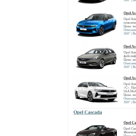
360°
|
В
Opel As
Opel Ast
поколен
Цена: н
Описан
360°
|
В
Opel As
Opel Ast
фейслиф
Цена: н
Описан
360°
|
В
Opel As
Opel Ast
«C». Пре
IAA Mob
Цена: н
Описан
360°
|
В
Opel Cascada
Opel C
Opel Ca
Женевск
Цена: н