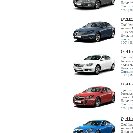
Цена: н
Описан
360°
|
В
Opel In
Opel Ins
модели 
2013 го
Цена: н
Описан
360°
|
В
Opel In
Opel Ins
Internat
«Автомо
Цена: н
Описан
360°
|
В
Opel In
Opel In
Рестайл
рамках 
Цена: н
Описан
360°
|
В
Opel In
Opel In
модели 
Цена: н