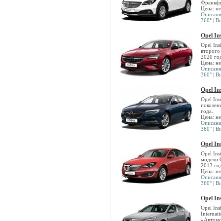
Франкфу
Цена: н
Описан
360°
|
В
Opel In
Opel Ins
второго
2020 го
Цена: н
Описан
360°
|
В
Opel In
Opel Ins
поколен
года.
Цена: н
Описан
360°
|
В
Opel In
Opel Ins
модели 
2013 го
Цена: н
Описан
360°
|
В
Opel In
Opel Ins
Internat
«Автомо