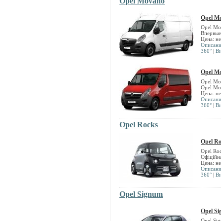
Opel Movano
Opel M
Opel Mo
Впервые
Цена: н
Описан
360°
|
В
Opel M
Opel Mo
Opel Mo
Цена: н
Описан
360°
|
В
Opel Rocks
Opel Ro
Opel Ro
Офіційна
Цена: н
Описан
360°
|
В
Opel Signum
Opel S
Opel Si