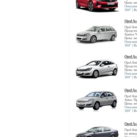
Цена: н
Описан
360°
|
В
Opel As
Opel Ast
Предста
Station 
Цена: н
Описан
360°
|
В
Opel A
Opel Ast
Предста
Цена: н
Описан
360°
|
В
Opel As
Opel Ast
Astra. 
Цена: н
Описан
360°
|
В
Opel As
Opel Ast
на межд