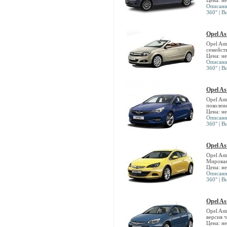
Цена: н
Описан
360°
|
В
Opel As
Opel As
семейств
Цена: н
Описан
360°
|
В
Opel As
Opel Ast
поколен
Цена: н
Описан
360°
|
В
Opel As
Opel Ast
Мировая
Цена: н
Описан
360°
|
В
Opel As
Opel As
версия 
Цена: н