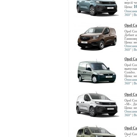
версії ч
1
Цена:
Описан
360°
|
В
Opel C
Opel Co
Дебют а
Ганнове
Цена: н
Описан
360°
|
В
Opel C
Opel Co
выпуска
Combo.
Цена: н
Описан
360°
|
В
Opel Co
Opel Co
«М». Де
Цена: н
Описан
360°
|
В
Opel Co
Opel Co