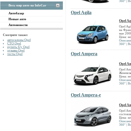
360°
|
В
Весь мир авто на InfoCar
Opel Agila
Автобазар
Новые авто
Opel Ag
Автоновости
Opel Agi
на Фран
мае 200
Смотрите также:
Цена: н
автосалоны Opel
Описан
СТО Opel
360°
|
В
купить б/у Opel
отзывы Opel
Opel Ampera
тесты Opel
Opel A
Opel Am
Женевск
Цена: н
Описан
360°
|
В
Opel Ampera-e
Opel A
Opel Am
состоял
Цена: н
Описан
360°
|
В