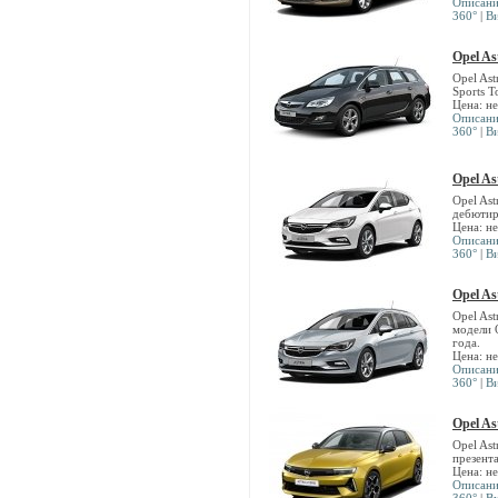
Описан
360°
|
В
Opel As
Opel Ast
Sports T
Цена: н
Описан
360°
|
В
Opel As
Opel Ast
дебютир
Цена: н
Описан
360°
|
В
Opel As
Opel Ast
модели 
года.
Цена: н
Описан
360°
|
В
Opel As
Opel As
презент
Цена: н
Описан