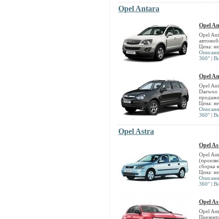
Opel Antara
Opel An
Opel An
автомоб
Цена: н
Описан
360°
|
В
Opel An
Opel An
Daewoo 
продаже
Цена: н
Описан
360°
|
В
Opel Astra
Opel As
Opel Ast
(произв
сборка 
Цена: н
Описан
360°
|
В
Opel Ast
Opel Ast
Презента