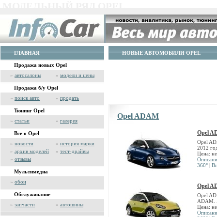
МОДЕЛЬНЫЙ РЯД OPEL
ГЛАВНАЯ
НОВЫЕ АВТОМОБИЛИ OPEL
Продажа новых Opel
»
автосалоны
»
модели и цены
Продажа б/у Opel
»
поиск авто
»
продать
Тюнинг Opel
Opel ADAM
»
статьи
»
галерея
Opel 
Все о Opel
Opel AD
»
новости
»
история марки
2012 го
»
архив моделей
»
тест-драйвы
Цена: н
»
отзывы
Описан
360°
|
В
Мультимедиа
»
обои
Opel A
Обслуживание
Opel AD
ADAM. А
»
запчасти
»
автошины
Цена: н
Описан