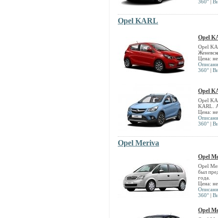
360°
|
В
Opel KARL
Opel 
Opel KA
Женевск
Цена: н
Описан
360°
|
В
Opel 
Opel KA
KARL. А
Цена: н
Описан
360°
|
В
Opel Meriva
Opel Me
Opel Me
был пред
года.
Цена: н
Описан
360°
|
В
Opel Me