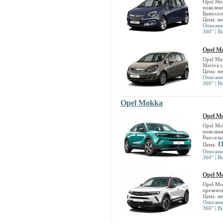
Opel Me
поколен
Брюссел
Цена: н
Описан
360°
|
В
Opel Me
Opel Me
Meriva 
Цена: н
Описан
360°
|
В
Opel Mokka
Opel M
Opel Mo
поколінн
Рюссель
1
Цена:
Описан
360°
|
В
Opel M
Opel Mo
презент
Цена: н
Описан
360°
|
В