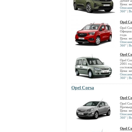
Дебют а
Цена: н
Описан
360°
|
В
Opel C
Opel Co
Официал
года.
Цена: н
Описан
360°
|
В
Opel C
Opel Co
2001 го
состоял
Цена: н
Описан
360°
|
В
Opel Corsa
Opel Co
Opel Co
Премьер
Цена: н
Описан
360°
|
В
Opel Co