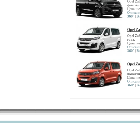
Opel Zaf
фейсліфт
Цена: н
Описан
360°
|
В
Opel Zaf
Opel Za
года.
Цена: н
Описан
360°
|
В
Opel Zaf
Opel Za
поколен
Цена: н
Описан
360°
|
В