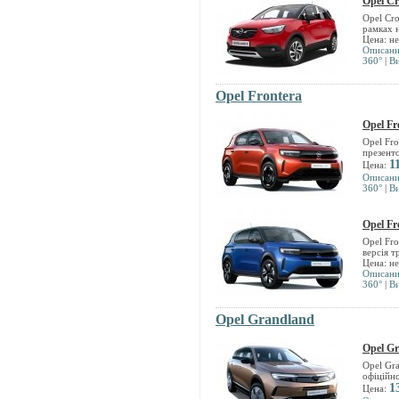
Opel Cr
Opel Cr
рамках 
Цена: н
Описан
360°
|
В
Opel Frontera
Opel Fr
Opel Fr
презенто
1
Цена:
Описан
360°
|
В
Opel Fr
Opel Fr
версія т
Цена: н
Описан
360°
|
В
Opel Grandland
Opel G
Opel Gr
офіційно
1
Цена: