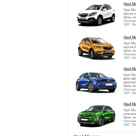
Opel M
Opel Mo
версии 
Цена: н
Описан
360°
|
В
Opel M
Opel Mo
версия 
Цена: н
Описан
360°
|
В
Opel M
Opel Mo
фейсліфт
квартир
Цена: н
Описан
360°
|
В
Opel M
Opel Mo
поколен
Цена: н
Описан
360°
|
В