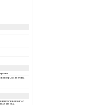
перечно
нный впрыск топлива
й поперечный рычаг,
ная стойка,