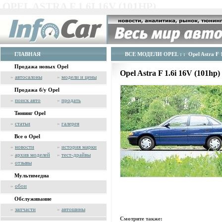
OPEL ASTRA F 1.6I 16V (101HP)
ГЛАВНАЯ
ВСЕ МОДЕЛИ OPEL
: : Opel Astra F
Продажа новых Opel
Opel Astra F 1.6i 16V (101hp
»
автосалоны
»
модели и цены
Продажа б/у Opel
»
поиск авто
»
продать
Тюнинг Opel
»
статьи
»
галерея
Все о Opel
»
новости
»
история марки
»
архив моделей
»
тест-драйвы
»
отзывы
Мультимедиа
»
обои
Обслуживание
»
запчасти
»
автошины
Смотрите также: