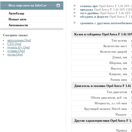
Весь мир авто на InfoCar
отзывы про
Opel Astra F 1.6i 16V
продажа
Opel Astra F 1.6i 16V (1
тест-драйвы
Opel Astra F 1.6i 16
Автобазар
обсудить в форуме
Opel Astra F 1
Новые авто
сравнить с другими автомобилям
Автоновости
Кузов и габариты Opel
Astra F 1.6i 1
Смотрите также:
автосалоны Opel
Тип кузова
СТО Opel
Количество мест
купить б/у Opel
отзывы Opel
Количество дверей
тесты Opel
Длина, мм
Ширина, мм
Высота, мм
Клиренс, мм
Размер шин
Двигатель и топливо Opel
Astra F 1.6
Тип двигателя
Объем двигателя, куб. см
Мощность, л.с./об мин
Крутящий момент, Нм/об мин
Наддув:
Другие характеристики Opel
Astra F 1
Привод