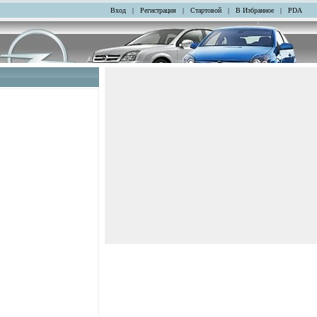
Вход
|
Регистрация
|
Стартовой
|
В Избранное
|
PDA