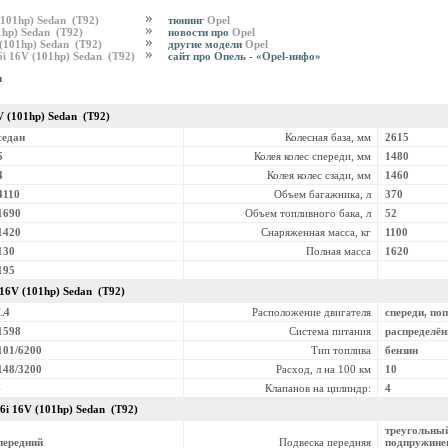
 (101hp) Sedan (T92)
тюнинг
Opel
01hp) Sedan (T92)
новости про
Opel
V (101hp) Sedan (T92)
другие модели
Opel
.6i 16V (101hp) Sedan (T92)
сайт про Опель - «Opel-инфо»
и
6V (101hp) Sedan (T92)
седан
Колесная база, мм
2615
5
Колея колес спереди, мм
1480
4
Колея колес сзади, мм
1460
4110
Объем багажника, л
370
1690
Объем топливного бака, л
52
1420
Снаряженная масса, кг
1100
130
Полная масса
1620
195
i 16V (101hp) Sedan (T92)
L4
Расположение двигателя
спереди, по
1598
Система питания
распределё
101/6200
Тип топлива
бензин
148/3200
Расход, л на 100 км
10
-
Клапанов на цилиндр:
4
.6i 16V (101hp) Sedan (T92)
треугольны
передний
Подвеска передняя
подпружинен