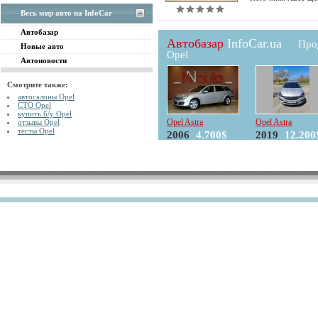
Весь мир авто на InfoCar
Автобазар
Автобазар
InfoCar.ua
Про
Новые авто
Opel
Автоновости
Смотрите также:
автосалоны Opel
СТО Opel
купить б/у Opel
Opel Astra
Opel Astra
отзывы Opel
тесты Opel
2006
4.700$
2019
12.200