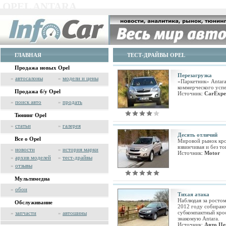
OPEL ANTARA
ГЛАВНАЯ
ТЕСТ-ДРАЙВЫ OPEL
Продажа новых Opel
Перезагрузка
»
автосалоны
»
модели и цены
«Паркетник» Antara
коммерческого успе
Продажа б/у Opel
Источник:
CarExpe
»
поиск авто
»
продать
Тюнинг Opel
»
статьи
»
галерея
Десять отличий
Все о Opel
Мировой рынок кро
взвинчивая и без т
»
новости
»
история марки
Источник:
Motor
»
архив моделей
»
тест-драйвы
»
отзывы
Мультимедиа
»
обои
Тихая атака
Наблюдая за ростом
Обслуживание
2012 году собираю
субкомпактный кро
»
запчасти
»
автошины
знакомую Antara.
Источник:
Авто Це