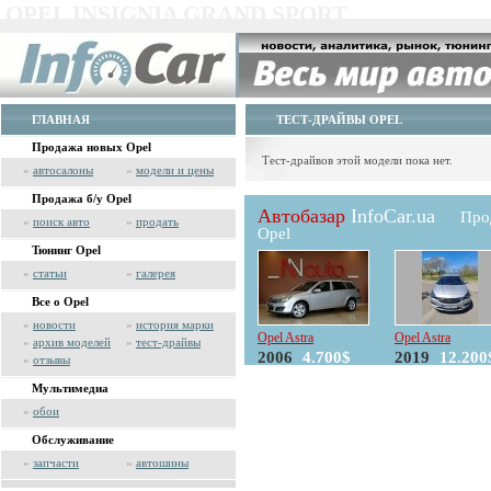
OPEL INSIGNIA GRAND SPORT
ГЛАВНАЯ
ТЕСТ-ДРАЙВЫ OPEL
Продажа новых Opel
Тест-драйвов этой модели пока нет.
»
автосалоны
»
модели и цены
Продажа б/у Opel
Автобазар
InfoCar.ua
Про
»
поиск авто
»
продать
Opel
Тюнинг Opel
»
статьи
»
галерея
Все о Opel
»
новости
»
история марки
Opel Astra
Opel Astra
»
архив моделей
»
тест-драйвы
2006
4.700$
2019
12.200
»
отзывы
Мультимедиа
»
обои
Обслуживание
»
запчасти
»
автошины