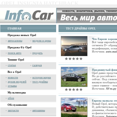
OPEL INSIGNIA HATCHBACK
ГЛАВНАЯ
ТЕСТ-ДРАЙВЫ OPEL
Продажа новых Opel
Что Европе хоро
»
автосалоны
»
модели и цены
Всё чаще европейск
сегмента D+ обращ
Продажа б/у Opel
модификации, осн
Источник:
auto.mai
»
поиск авто
»
продать
Тюнинг Opel
»
статьи
»
галерея
Продвинутый физ
Все о Opel
Opel давно предста
Но до российского 
»
новости
»
история марки
сейчас. Под словом
»
архив моделей
»
тест-драйвы
вживую пообщаться
самое главное – пок
»
отзывы
Источник:
AVто.ру
Мультимедиа
»
обои
Европа назвала эт
Новый Opel, которы
Обслуживание
D, действительно п
динамика, сбаланси
»
запчасти
»
автошины
из фантастического
Источник:
Autonew