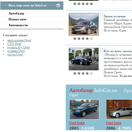
Весь мир авто на InfoCar
Автобазар
Знаки отличия
Новые авто
Главный дизайнер е
Motors Марк Адамс
Автоновости
автомобиля Opel Ins
Источник:
Cars
Смотрите также:
автосалоны Opel
СТО Opel
купить б/у Opel
отзывы Opel
Кто музыку заказ
тесты Opel
«Моцарту понравил
немецкого и элеган
прогуливаясь вдоль
молниеподобной эм
дизайнеры заимство
Новом Свете.
Источник:
За руле
Автобазар
InfoCar.ua
Про
Opel
Opel Astra
Opel Astra
2005
3.650$
2006
4.700$