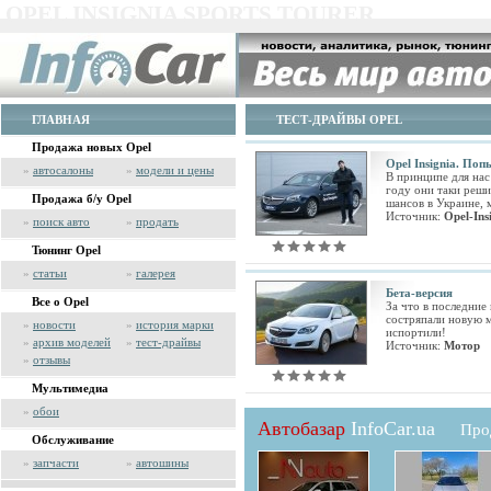
OPEL INSIGNIA SPORTS TOURER
ГЛАВНАЯ
ТЕСТ-ДРАЙВЫ OPEL
Продажа новых Opel
Opel Insignia. По
»
автосалоны
»
модели и цены
В принципе для нас
году они таки реши
Продажа б/у Opel
шансов в Украине, 
Источник:
Opel-Ins
»
поиск авто
»
продать
Тюнинг Opel
»
статьи
»
галерея
Бета-версия
Все о Opel
За что в последние
состряпали новую м
»
новости
»
история марки
испортили!
»
архив моделей
»
тест-драйвы
Источник:
Мотор
»
отзывы
Мультимедиа
»
обои
Автобазар
InfoCar.ua
Про
Обслуживание
»
запчасти
»
автошины