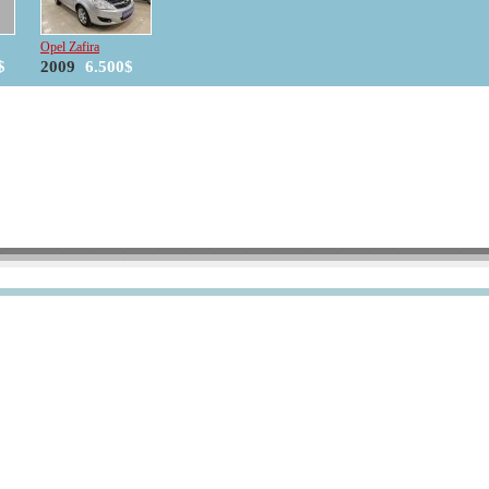
Opel Zafira
$
2009
6.500$