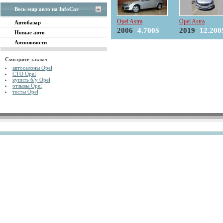
Весь мир авто на InfoCar
Opel Astra
Opel Astra
Автобазар
2006
4.700$
2019
12.200
Новые авто
Автоновости
Смотрите также:
автосалоны Opel
СТО Opel
купить б/у Opel
отзывы Opel
тесты Opel