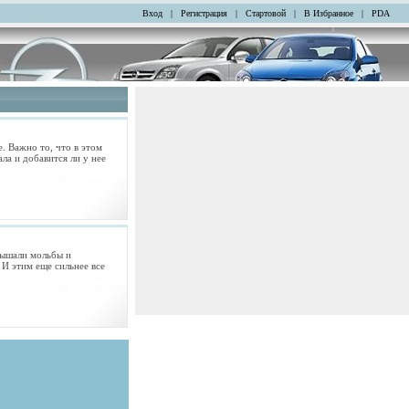
Вход
|
Регистрация
|
Стартовой
|
В Избранное
|
PDA
. Важно то, что в этом
ла и добавится ли у нее
лышали мольбы и
 И этим еще сильнее все