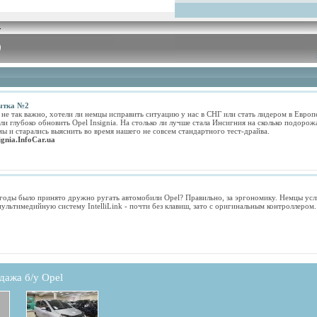
пытка №2
 не так важно, хотели ли немцы исправить ситуацию у нас в СНГ или стать лидером в Европе
ли глубоко обновить Opel Insignia. На столько ли лучше стала Инсигния на сколько подорожа
мы и старались выяснить во время нашего не совсем стандартного тест-драйва.
ignia.InfoCar.ua
 годы было принято дружно ругать автомобили Opel? Правильно, за эргономику. Немцы ус
ультимедийную систему IntelliLink - почти без клавиш, зато с оригинальным контроллером.
дажа б/у Opel