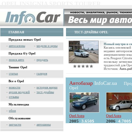
OPEL INSIGNIA SPORTS TOURER
ГЛАВНАЯ
ТЕСТ-ДРАЙВЫ OPEL
Продажа новых Opel
Новый внутри и с
»
автосалоны
»
модели и цены
Касаясь опелевской
недавно автопроиз
Продажа б/у Opel
американскими влад
есть Peugeot Citroë
»
поиск авто
»
продать
поскольку затянув
трудностей для Ope
Тюнинг Opel
Источник:
Auto.pu
»
статьи
»
галерея
Все о Opel
Автобазар
InfoCar.ua
Про
»
новости
»
история марки
Opel
»
архив моделей
»
тест-драйвы
»
отзывы
Мультимедиа
»
обои
Opel Astra
Opel Astra
Обслуживание
2005
3.650$
2006
4.700$
»
запчасти
»
автошины