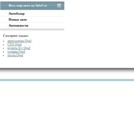
Весь мир авто на InfoCar
Автобазар
Новые авто
Автоновости
Смотрите также:
автосалоны Opel
СТО Opel
купить б/у Opel
отзывы Opel
тесты Opel