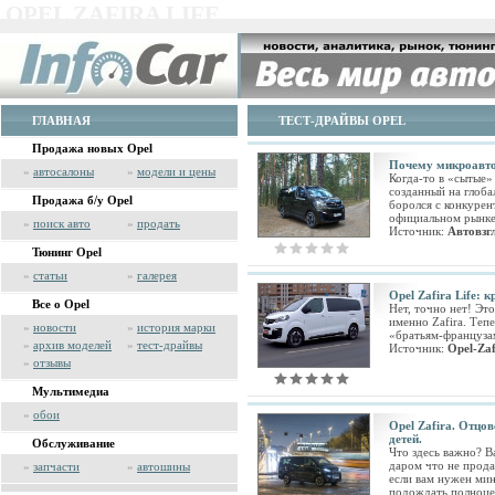
OPEL ZAFIRA LIFE
ГЛАВНАЯ
ТЕСТ-ДРАЙВЫ OPEL
Продажа новых Opel
Почему микроавтоб
»
автосалоны
»
модели и цены
Когда-то в «сытые»
созданный на глоб
Продажа б/у Opel
боролся с конкурен
официальном рынке
»
поиск авто
»
продать
Источник:
Автовзг
Тюнинг Opel
»
статьи
»
галерея
Opel Zafira Life: 
Все о Opel
Нет, точно нет! Это
именно Zafira. Теп
»
новости
»
история марки
«братьям-французам
»
архив моделей
»
тест-драйвы
Источник:
Opel-Zaf
»
отзывы
Мультимедиа
»
обои
Opel Zafira. Отцо
детей.
Обслуживание
Что здесь важно? В
даром что не продае
»
запчасти
»
автошины
если вам нужен мин
подождать полноце