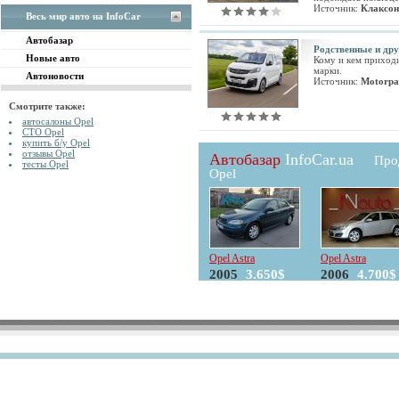
Источник:
Клаксон
Весь мир авто на InfoCar
Автобазар
Родственные и дру
Новые авто
Кому и кем приход
марки.
Автоновости
Источник:
Motorpa
Смотрите также:
автосалоны Opel
СТО Opel
купить б/у Opel
отзывы Opel
Автобазар
InfoCar.ua
Про
тесты Opel
Opel
Opel Astra
Opel Astra
2005
3.650$
2006
4.700$