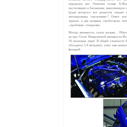
переделок нет. Отметим только X-Bo
инсталляцию в багажнике, выполненную на
(ради которого все делается) увидит и
затонированы «наглушняк»? Ответ: вс
зеркало, и два мощных стробоскопа, чье
«пробивая» тонировку.
Мотор, внешность, салон, музыка… Обычно
не про Corsa! Невероятной внешности Ис
30 неоновых ламп! В общей сложности б
обходятся 5-6 метрами), плюс еще немало
фонарей.