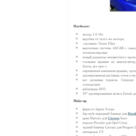
Hardware:
мотор 2.0 16v
коробка от этого же мотора
«нулевик» Green Filter
выхлопная система ASCAR с самод
теплоизолирован
новый радиатор неизвестного прои
стальные крышки на аккумулятор,
бачок, все spec-r
окрашенная клапанная крышка, хро
хромированная растяжка стоек e-te
все дисковые тормоза. Спереди
суппортами
койловеры AVO
19” хромированные колеса Zeneti, 
Make-up
фары от Jaguar S-type
Jap-style передний бампер для
Hond
арки Daivaro для
Citroen
Saxo
пороги Prowler для Opel Corsa
задний бампер Carcept для Peugeot 
антикрыло UV