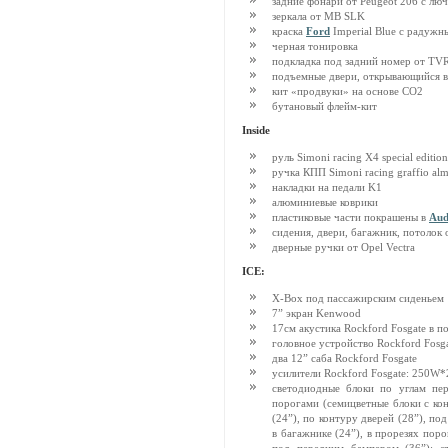
задние фонари от Peugeot 206 с лю
зеркала от MB SLK
краска
Ford
Imperial Blue с радужн
черная тонировка
подкладка под задний номер от TV
подъемные двери, открывающийся в
кит «продвуки» на основе CO2
бутановый флейм-кит
Inside
руль Simoni racing X4 special edition
ручка КПП Simoni racing graffio al
накладки на педали K1
алюминиевые коврики
пластиковые части покрашены в
Aud
сидения, двери, багажник, потолок
дверные ручки от Opel Vectra
ICE:
X-Box под пассажирским сиденьем
7” экран Kenwood
17см акустика Rockford Fosgate в п
головное устройство Rockford Fosg
два 12” саба Rockford Fosgate
усилители Rockford Fosgate: 250W*
светодиодные блоки по углам пер
порогами (семицветные блоки с ко
(24”), по контуру дверей (28”), по
в багажнике (24”), в прорезях поро