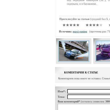
под передним бампером (36”); с
сиденьем, и в багажнике.
Проголосуйте за статью
(средний бал
5
,
Источник:
maxi-tuning
(прочтена раз: 7
КОМЕНТАРИИ К СТАТЬЕ
Коментариев пока никто не оставил. Стань
Имя*:
Тема:
Ваш коментарий*
(осталось символов:
300