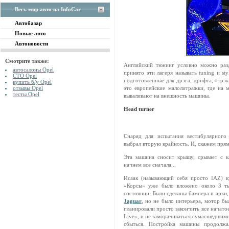
Весь мир авто на InfoCar
Автобазар
Новые авто
Автоновости
Смотрите также:
Английский тюнинг условно можно разд
автосалоны Opel
принято эти лагеря называть tuning и st
СТО Opel
подготовленные для дрэга, дрифта, «трэк
купить б/у Opel
отзывы Opel
это европейские малолитражки, где на 
тесты Opel
вываливают на внешность машины.
Head turner
Снаряд для испытания вестибулярного 
выбрал вторую крайность. И, скажем прям
Эта машина сносит крышу, срывает с к
начнем все сначала...
Исаак (называющий себя просто IAZ) 
«Корсы» уже было вложено около 3 ты
состоянии. Были сделаны бампера и арки,
Jaguar
, но не было интерьера, мотор бы
планировали просто закончить все начато
Live», и не заморачиваться сумасшедшими
сбыться. Постройка машины продолжал