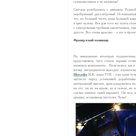
сумасшествием и не назовешь!
Сначала разобрались с движком. Родно
перебранный двухлитровый 16-клапанный
это, по большей части, ради большой кла
в цвет кузова. Все для того же понта ст
с самодельным тройным оконечником, гла
другое. Все очень красиво – а это в проект
Французский маникюр
По завершению нехитрых подкапотных
представляем, чего стоило парням сотвор
менялись компоненты... Получилось как в
взгляд ингридиентов выходит изумител
Mercedes
SLK, даже TVR – уже один тольк
запчасти перед установкой дорабатыва
центральный выхлоп, арки раздувались под
на это: он не на крыле, не в салоне, не 
сделан именно такой вариант). Он под 
крышку, вставляешь пистолет. Чума!