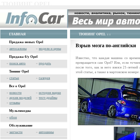
ТЮНИНГ OPEL
ГЛАВНАЯ
ТЮНИНГ OPEL
: :
Продажа новых Opel
Взрыв мозга по-английски
»
автосалоны
»
модели и цены
Продажа б/у Opel
Известно, что каждая машина со време
превращается сам Opel? Или, если точнее
»
поиск авто
»
продать
после того, как за него взялся 21-летни
Тюнинг Opel
этой статье, а также в мартовском номер
»
статьи
»
галерея
Все о Opel
»
новости
»
история марки
»
архив моделей
»
тест-драйвы
»
отзывы
Мультимедиа
»
обои
Обслуживание
»
запчасти
»
автошины