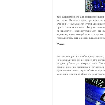
Уже слишком много для одной маленькой
нитроса». На самом деле, при нажатии 
Форсаж»?) вырываются струи углекислог
про это никто не знает. Ты уже лежиш
предназначен исключительно для стрель
«дракон», позволяющий показать десяти
газовый флейм-кит, дающий пламя в неско
Финал
Честно говоря, мы слабо представляем,
нормальный человек не станет. Для автош
не дает публике рассмотреть салон. Пож
башню жюри на выставках и печататься в
куча первых мест и куча обложек европ
малейших сомнений. Даже мы едва удерж