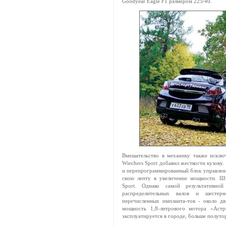
Goodyear Eagle F1 размером 225/40.
Вмешательство в механику также исклю
Wiechers Sport добавил жесткости кузову. 
и перепрограммированный блок управлени
свою лепту в увеличение мощности. Шт
Sport. Однако самой результативно
распределительных валов и шестерн
перечисленных импланта-тов - около дв
мощность 1,8-литрового мотора «Астр
эксплуатируется в городе, больше полутор