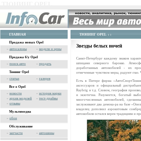
ТЮНИНГ OPEL
ГЛАВНАЯ
ТЮНИНГ OPEL
: :
Продажа новых Opel
Звезды белых ночей
»
автосалоны
»
модели и цены
Продажа б/у Opel
Санкт-Петербург каждому знаком харак
шпицами северного барокко. Атмосф
»
поиск авто
»
продать
доработанных автомобилей - их прос
Тюнинг Opel
отмеченные чувством меры, радуют глаз.
»
статьи
»
галерея
Есть в Питере фирма «АвтоСпортТюнин
аксессуаров и официальный дистрибьют
Все о Opel
Raybrig и т.д. Словом, география произв
»
новости
»
история марки
и экзотична. Разумеется, богатый вы
»
архив моделей
»
тест-драйвы
многочисленных автомобилей, сделанн
»
отзывы
заслуживают два демока-ра на базе «Опе
владелец дополнил аэрокитовым сомбре
Мультимедиа
автомобиля остался верен традициям и п
»
обои
Обслуживание
»
запчасти
»
автошины