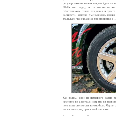
регулировать не только клиренс (диапазо
20-45 мм сзади), но и жесткость амо
собственному стилю вождения и трассе.
частности, заметно уменьшились крены
владельцу, чье гаражное пространство с
Как видим, двое из немецкого ларца т
проектов не раздували затраты на тюнинг
половины стоимости автомобиля. Черно-си
тысяч долларов, оранжевый -на пять.