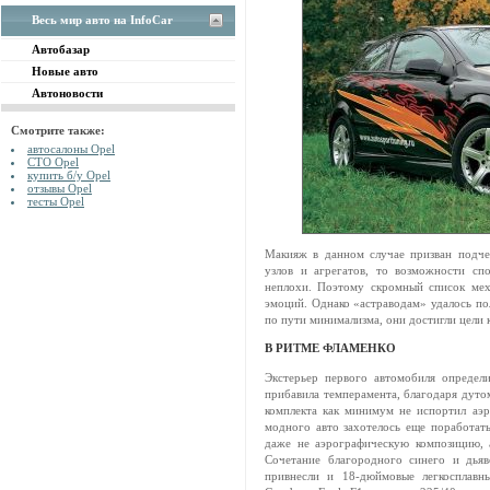
Весь мир авто на InfoCar
Автобазар
Новые авто
Автоновости
Смотрите также:
автосалоны Opel
СТО Opel
купить б/у Opel
отзывы Opel
тесты Opel
Макияж в данном случае призван подче
узлов и агрегатов, то возможности с
неплохи. Поэтому скромный список мех
эмоций. Однако «астраводам» удалось по
по пути минимализма, они достигли цели к
В РИТМЕ ФЛАМЕНКО
Экстерьер первого автомобиля определ
прибавила темперамента, благодаря дуто
комплекта как минимум не испортил аэр
модного авто захотелось еще поработат
даже не аэрографическую композицию, 
Сочетание благородного синего и дьяв
привнесли и 18-дюймовые легкоспла