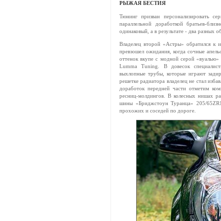
РЫЖАЯ БЕСТИЯ
Тюнинг призван персонализировать се
параллельной доработкой братьев-бли
одинаковый, а в результате - два разных о
Владелец второй «Астры» обратился к 
превзошел ожидания, когда сочные апель
оттенок вкупе с модной серой «вуалью» 
Lumma Tuning. В довесок специалист
выхлопные трубы, которые играют зади
решетке радиатора владелец не стал избав
доработок передней части отметим ком
ресниц-молдингов. В колесных нишах 
шины «Бриджстоун Туранца» 205/65ZR1
прохожих и соседей по дороге.