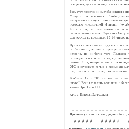
поворотах, даже если водитель избрал на
Весь этот позитив не имел бы никакого з
Мощь его соответствует 192 отборным жер
интересная ситуация с максимальным кру
помощью специальной функции “over
Естественно, на таком автомобиле мож
переключения передач. Здесь она 6-ступе
езде расход не превышает 13-14 литров на
При всех своих плюсах: эффектной внешн
особенностях, на роль спорткара, конеч
неплохо, но не более того. Подвеска б
несмотря на всю подготовку, признанным
сможет. Хотя, наверное, ему это и не на
OPC конкурирует только с такими же м
азартны, но не настолько, чтобы лишить 
В общем, Corsa OPC для тех, кто хоче
шкуре”. Ведь владельцы солидных и боле
малыш Opel Corsa OPC.
Автор: Николай Загвоздкин
Проголосуйте за статью
(средний бал
5
,
Источник:
Autonews.ru
(прочтена раз: 7