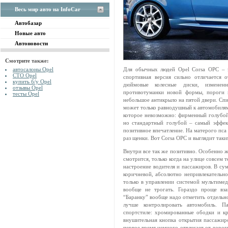
Весь мир авто на InfoCar
Автобазар
Новые авто
Автоновости
Смотрите также:
автосалоны Opel
Для обычных людей Opel Corsa OPC – э
СТО Opel
спортивная версия сильно отличается 
купить б/у Opel
дюймовые колесные диски, изменен
отзывы Opel
противотуманки новой формы, пороги 
тесты Opel
небольшое антикрыло на пятой двери. Сп
может только равнодушный к автомобилям 
которое невозможно: фирменный голубой
но стандартный голубой – самый эффек
позитивное впечатление. На матерого пса 
раз щенки. Вот Corsa OPC и выглядит та
Внутри все так же позитивно. Особенно ж
смотрится, только когда на улице совсем 
настроение водителя и пассажиров. В сум
коричневой, абсолютно непривлекательно
только в управлении системой мультимед
вообще не трогать. Гораздо проще вз
“Баранку” вообще надо отметить отдельно
лучше контролировать автомобиль. П
спортстиле: хромированные ободки и кра
внушительная кнопка открытия пассажирс
первое время немного отвлекает от дорог