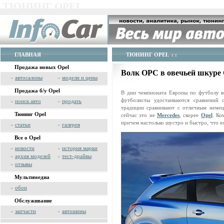
ТЮНИНГ OPEL
ГЛАВНАЯ
ТЮНИНГ OPEL
: :
Продажа новых Opel
Волк ОРС в овечьей шкуре 
»
автосалоны
»
модели и цены
Продажа б/у Opel
В дни чемпионата Европы по футболу в
футболисты удостаиваются сравнений
»
поиск авто
»
продать
традиции сравнивают с отличным немец
Тюнинг Opel
сейчас это не
Mercedes
, скорее
Opel
. Ко
причем настолько шустро и быстро, что есл
»
статьи
»
галерея
Все о Opel
»
новости
»
история марки
»
архив моделей
»
тест-драйвы
»
отзывы
Мультимедиа
»
обои
Обслуживание
»
запчасти
»
автошины