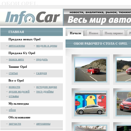
ОБОИ OPEL
ГЛАВНАЯ
Начало
Новое
Популярное
Р
Продажа новых Opel
ОБОИ РАБОЧЕГО СТОЛА С OPEL
»
автосалоны
»
модели и цены
Продажа б/у Opel
»
поиск авто
»
продать
Тюнинг Opel
»
статьи
»
галерея
Все о Opel
»
новости
»
история марки
»
архив моделей
»
тест-драйвы
»
отзывы
Мультимедиа
»
обои
Обслуживание
»
запчасти
»
автошины