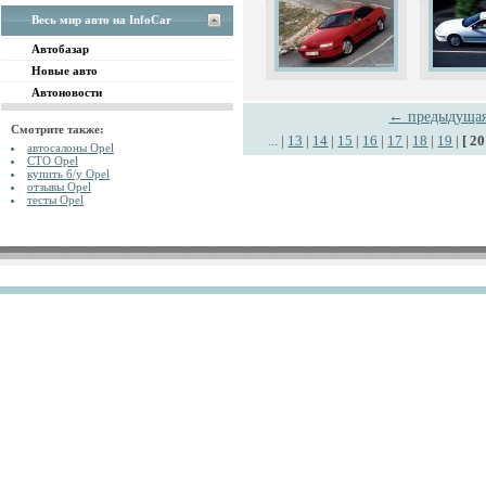
Весь мир авто на InfoCar
Автобазар
Новые авто
Автоновости
← предыдуща
Смотрите также:
...
|
13
|
14
|
15
|
16
|
17
|
18
|
19
|
[ 20
автосалоны Opel
СТО Opel
купить б/у Opel
отзывы Opel
тесты Opel