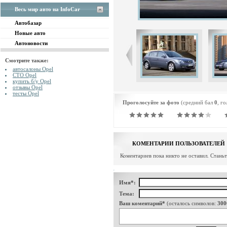
Весь мир авто на InfoCar
Автобазар
Новые авто
Автоновости
Смотрите также:
автосалоны Opel
СТО Opel
купить б/у Opel
отзывы Opel
тесты Opel
Проголосуйте за фото
(средний бал
0
, г
КОМЕНТАРИИ ПОЛЬЗОВАТЕЛЕЙ
Коментариев пока никто не оставил. Стань
Имя*:
Тема:
Ваш коментарий*
(осталось символов:
300