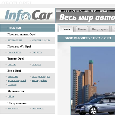
ОБОИ OPEL
ГЛАВНАЯ
Начало
Новое
Популярное
Р
Продажа новых Opel
ОБОИ РАБОЧЕГО СТОЛА С OPEL
»
автосалоны
»
модели и цены
Продажа б/у Opel
»
поиск авто
»
продать
Тюнинг Opel
»
статьи
»
галерея
Все о Opel
»
новости
»
история марки
»
архив моделей
»
тест-драйвы
»
отзывы
Мультимедиа
»
обои
Обслуживание
»
запчасти
»
автошины