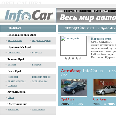
OPEL CALIBRA
ГЛАВНАЯ
ТЕСТ-ДРАЙВЫ OPEL
: :
Opel Calibr
Продажа новых Opel
Народное купе.
»
автосалоны
»
модели и цены
OPEL CALIBRA — бю
любит автомобили м
Продажа б/у Opel
мире немало), приз
несколько очень пр
»
поиск авто
»
продать
Calibra, бесспорно
Источник:
Журнал
Тюнинг Opel
»
статьи
»
галерея
Автобазар
InfoCar.ua
Про
Все о Opel
Opel
»
новости
»
история марки
»
архив моделей
»
тест-драйвы
»
отзывы
Мультимедиа
»
обои
Opel Astra
Opel Astra
2005
3.650$
2006
4.700$
Обслуживание
»
запчасти
»
автошины