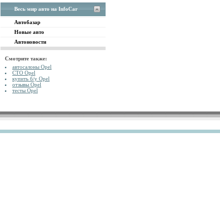
Весь мир авто на InfoCar
Автобазар
Новые авто
Автоновости
Смотрите также:
автосалоны Opel
СТО Opel
купить б/у Opel
отзывы Opel
тесты Opel