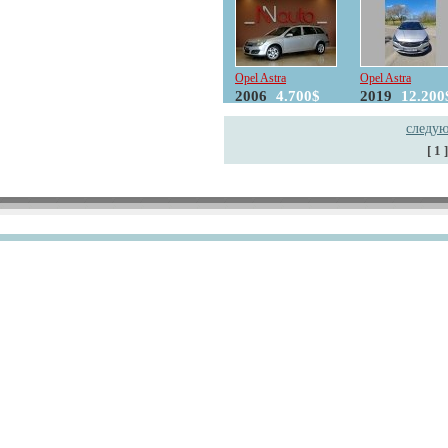
Opel Astra
Opel Astra
2006
4.700$
2019
12.200
следу
[ 1 ]