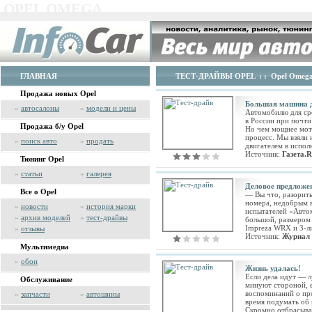
OPEL OMEGA
ГЛАВНАЯ
ТЕСТ-ДРАЙВЫ OPEL
: :
Opel Omeg
Продажа новых Opel
Большая машина д
»
автосалоны
»
модели и цены
Автомобилю для сре
в России при почти
Продажа б/у Opel
Но чем мощнее мото
процесс. Мы взяли 
»
поиск авто
»
продать
двигателем в испол
Источник:
Газета.
Тюнинг Opel
»
статьи
»
галерея
Деловое предложе
Все о Opel
— Вы что, разорит
номера, недобрым 
»
новости
»
история марки
испытателей «Автом
»
архив моделей
»
тест-драйвы
большой, размером 
Impreza WRX и 3-ли
»
отзывы
Источник:
Журнал
Мультимедиа
»
обои
Жизнь удалась!
Если дела идут — л
Обслуживание
минуют стороной, е
воспоминаний о про
»
запчасти
»
автошины
время подумать об
Скромно отбрасыва