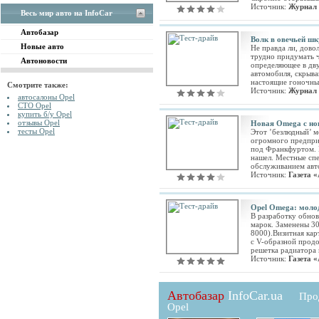
Источник:
Журнал
Весь мир авто на InfoCar
Автобазар
Волк в овечьей шк
Новые авто
Не правда ли, дово
трудно придумать ч
Автоновости
определяющее в дву
автомобиля, скрыв
настоящие гоночны
Смотрите также:
Источник:
Журнал
автосалоны Opel
СТО Opel
купить б/у Opel
отзывы Opel
Новая Omega с но
тесты Opel
Этот ’безлюдный’ м
огромного предприя
под Франкфуртом. К
нашел. Местные сп
обслуживанием авт
Источник:
Газета 
Opel Omega: молод
В разработку обно
марок. Заменены 30
8000).Визитная ка
с V-образной прод
решетка радиатора 
Источник:
Газета 
Автобазар
InfoCar.ua
Про
Opel