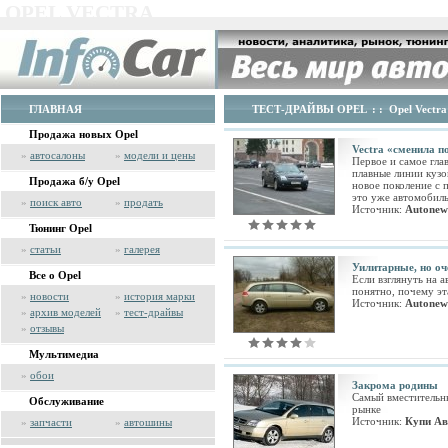
OPEL VECTRA
ГЛАВНАЯ
ТЕСТ-ДРАЙВЫ OPEL
: :
Opel Vectra
Продажа новых Opel
Vectra «сменила п
»
автосалоны
»
модели и цены
Первое и самое гла
плавные линии кузо
Продажа б/у Opel
новое поколение с 
это уже автомобиль
»
поиск авто
»
продать
Источник:
Autonew
Тюнинг Opel
»
статьи
»
галерея
Уилитарные, но оч
Все о Opel
Если взглянуть на 
понятно, почему эт
»
новости
»
история марки
Источник:
Autonew
»
архив моделей
»
тест-драйвы
»
отзывы
Мультимедиа
»
обои
Закрома родины
Самый вместительн
Обслуживание
рынке
Источник:
Купи Ав
»
запчасти
»
автошины