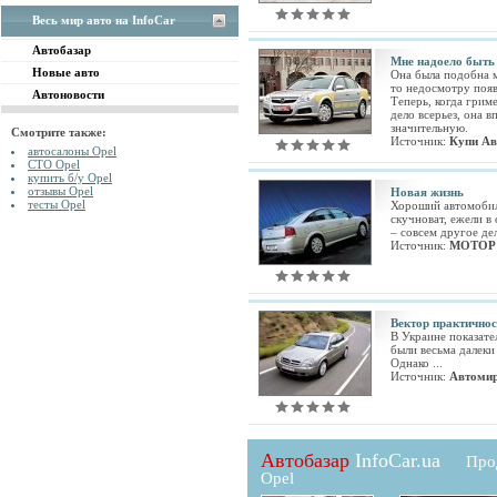
Весь мир авто на InfoCar
Автобазар
Мне надоело быть 
Новые авто
Она была подобна м
то недосмотру появ
Автоновости
Теперь, когда грим
дело всерьез, она 
значительную.
Смотрите также:
Источник:
Купи Ав
автосалоны Opel
СТО Opel
купить б/у Opel
отзывы Opel
Новая жизнь
тесты Opel
Хороший автомобиль
скучноват, ежели в
– совсем другое дел
Источник:
МОТОР
Вектор практичнос
В Украине показате
были весьма далеки
Однако ...
Источник:
Автоми
Автобазар
InfoCar.ua
Про
Opel