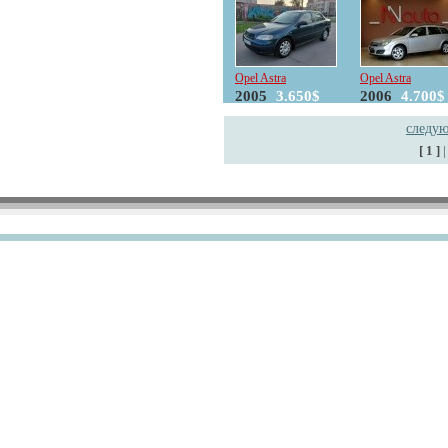
Opel Astra
Opel Astra
2005
3.650$
2006
4.700$
следу
[ 1 ]