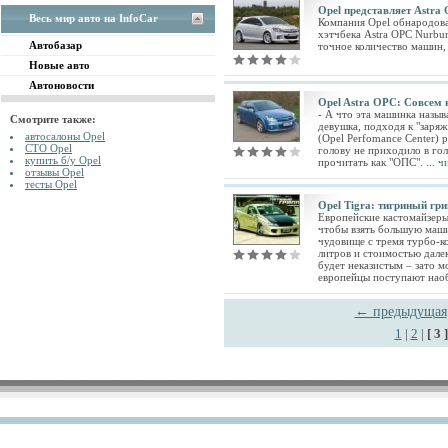
Opel представляет Astra 
Весь мир авто на InfoCar
Компания Opel обнародов
хэтчбека Astra OPC Nurbur
Автобазар
точное количество машин, 
Новые авто
Автоновости
Opel Astra OPC: Совсем
- А что эта машинка назыв
Смотрите также:
девушка, подходя к "заря
автосалоны Opel
(Opel Perfomance Center) р
СТО Opel
голову не приходило в го
купить б/у Opel
прочитать как "ОПС". ...
ч
отзывы Opel
тесты Opel
Opel Tigra: тигриный гр
Европейские кастомайзеры
чтобы взять большую маши
чудовище с тремя турбо-к
литров и стоимостью далек
будет неказистым – зато м
европейцы поступают наоб
← предыдущая
1
|
2
|
[ 3 ]