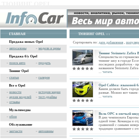
ТЮНИНГ OPEL
ГЛАВНАЯ
ТЮНИНГ OPEL
: :
Продажа новых Opel
Сортировать по:
дате добавления
,
популяр
»
автосалоны
»
модели и цены
Тюнинг Steinmetz Zafira 
Продажа б/у Opel
Специалисты из германског
тюнинг шоу в городе Ессе
»
поиск авто
»
продать
последних разработок - п
названием Steinmetz Zafir
Тюнинг Opel
...
читать
»
статьи
»
галерея
Opel Calibra: языковой б
Все о Opel
Каким должен быть городс
»
новости
»
история марки
разные. Можно вот таким 
...
читать
»
архив моделей
»
тест-драйвы
»
отзывы
Мультимедиа
Волк ОРС в овечьей шкур
»
обои
В дни чемпионата Европы
одной теме. Команды и от
Обслуживание
сравнений с самыми неве
традиции сравнивают с от
»
запчасти
»
автошины